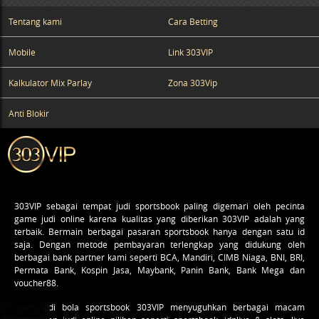
Tentang kami
Cara Betting
Mobile
Link 303VIP
Kalkulator Mix Parlay
Zona 303Vip
Anti Blokir
303VIP
sebagai tempat judi sportsbook paling digemari oleh pecinta
game judi online karena kualitas yang diberikan 303VIP adalah yang
terbaik. Bermain berbagai pasaran sportsbook hanya dengan satu id
saja. Dengan metode pembayaran terlengkap yang didukung oleh
berbagai bank partner kami seperti BCA, Mandiri, CIMB Niaga, BNI, BRI,
Permata Bank, Kospin Jasa, Maybank, Panin Bank, Bank Mega dan
voucher88.
Agen judi bola sportsbook 303VIP menyuguhkan berbagai macam