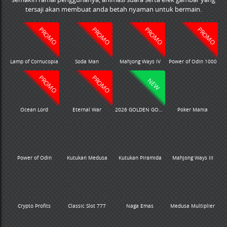
tersaji akan membuat anda betah nyaman untuk bermain.
PROMO
PROMO
PROMO
PROMO
Lamp of Cornucopia
Soda Man
Mahjong Ways IV
Power of Odin 1000
PROMO
PROMO
NEW
Ocean Lord
Eternal War
2026 GOLDEN GOAL RUSH
Poker Mania
Power of Odin
Kutukan Medusa
Kutukan Piramida
Mahjong Ways III
Crypto Profits
Classic Slot 777
Naga Emas
Medusa Multiplier