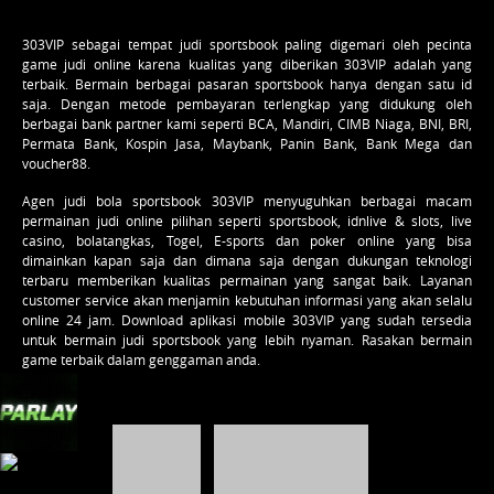
303VIP
sebagai tempat judi sportsbook paling digemari oleh pecinta
game judi online karena kualitas yang diberikan 303VIP adalah yang
terbaik. Bermain berbagai pasaran sportsbook hanya dengan satu id
saja. Dengan metode pembayaran terlengkap yang didukung oleh
berbagai bank partner kami seperti BCA, Mandiri, CIMB Niaga, BNI, BRI,
Permata Bank, Kospin Jasa, Maybank, Panin Bank, Bank Mega dan
voucher88.
Agen judi bola sportsbook 303VIP menyuguhkan berbagai macam
permainan
judi online
pilihan seperti sportsbook, idnlive & slots, live
casino, bolatangkas, Togel, E-sports dan poker online yang bisa
dimainkan kapan saja dan dimana saja dengan dukungan teknologi
terbaru memberikan kualitas permainan yang sangat baik. Layanan
customer service akan menjamin kebutuhan informasi yang akan selalu
online 24 jam. Download aplikasi mobile 303VIP yang sudah tersedia
untuk bermain judi sportsbook yang lebih nyaman. Rasakan bermain
game terbaik dalam genggaman anda.