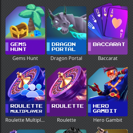
Gems Hunt
Dragon Portal
Baccarat
Roulette Multiplayer
Roulette
Hero Gambit